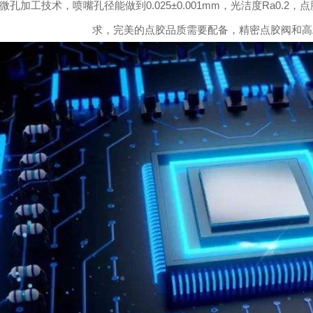
孔加工技术，喷嘴孔径能做到0.025±0.001mm，光洁度Ra0
求，完美的点胶品质需要配备，精密点胶阀和高