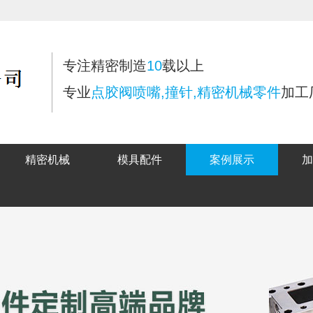
专注精密制造
10
载以上
专业
点胶阀喷嘴,撞针,精密机械零件
加工
精密机械
模具配件
案例展示
加